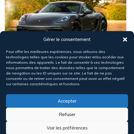
Gérer le consentement
7
Pour offrir les meilleures expériences, nous utilisons des
technologies telles que les cookies pour stocker et/ou accéder aux
Porsche 718 Cayman
informations des appareils. Le fait de consentir à ces technologies
nous permettra de traiter des données telles que le comportement
$50,000
de navigation ou les ID uniques sur ce site. Le fait de ne pas
consentir ou de retirer son consentement peut avoir un effet négatif
sur certaines caractéristiques et fonctions.
2018
200,000 miles
Manual
Diesel
Front Wheel Drive
Accepter
Refuser
Voir les préférences